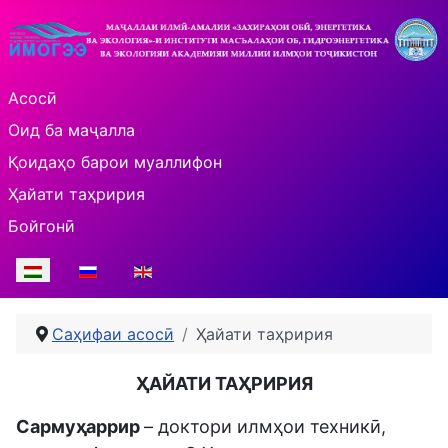
Асосӣ
Оид ба маҷалла
Қоидаҳо барои муаллифон
Ҳайати таҳририя
Бойгонӣ
Select your language
Саҳифаи асосӣ
Ҳайати таҳририя
ҲАЙАТИ ТАҲРИРИЯ
Сармуҳаррир
– доктори илмҳои техникӣ,