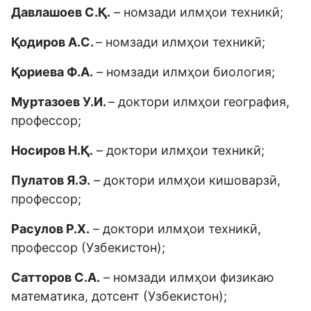
Давлашоев С.Қ.
– номзади илмҳои техникӣ;
Қодиров А.С.
– номзади илмҳои техникӣ;
Қориева Ф.А.
– номзади илмҳои биология;
Муртазоев У.И.
– доктори илмҳои география,
профессор;
Носиров Н.Қ.
– доктори илмҳои техникӣ;
Пулатов Я.Э.
– доктори илмҳои кишоварзӣ,
профессор;
Расулов Р.Х.
– доктори илмҳои техникӣ,
профессор (Узбекистон);
Сатторов С.А.
– номзади илмҳои физикаю
математика, дотсент (Узбекистон);