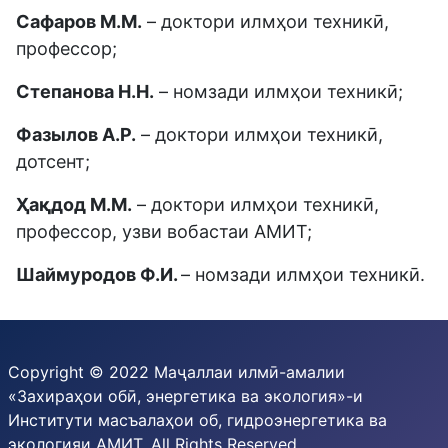
Сафаров М.М.
– доктори илмҳои техникӣ,
профессор;
Степанова Н.Н.
– номзади илмҳои техникӣ;
Фазылов А.Р.
– доктори илмҳои техникӣ,
дотсент;
Ҳақдод М.М.
– доктори илмҳои техникӣ,
профессор, узви вобастаи АМИТ;
Шаймуродов Ф.И.
– номзади илмҳои техникӣ.
Copyright © 2022 Маҷаллаи илмӣ-амалии
«Захираҳои обӣ, энергетика ва экология»-и
Институти масъалаҳои об, гидроэнергетика ва
экологияи АМИТ. All Rights Reserved.