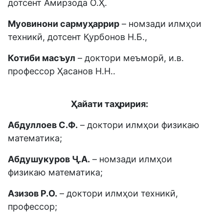
дотсент Амирзода О.Ҳ.
Муовинони сармуҳаррир
– номзади илмҳои
техникӣ, дотсент Қурбонов Н.Б.,
Котиби масъул
– доктори меъморӣ, и.в.
профессор Ҳасанов Н.Н..
Ҳайати таҳририя:
Абдуллоев С.Ф.
– доктори илмҳои физикаю
математика;
Абдушукуров Ҷ.А.
– номзади илмҳои
физикаю математика;
Азизов Р.О.
– доктори илмҳои техникӣ,
профессор;